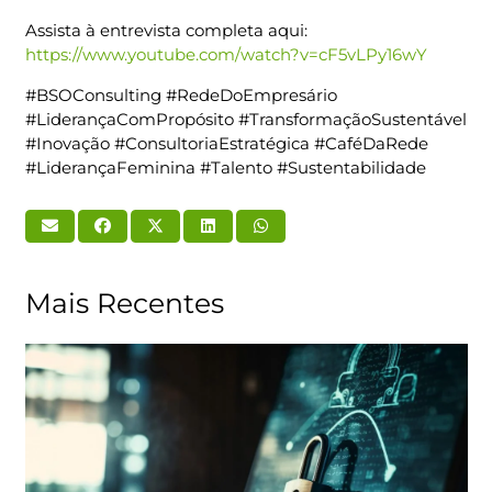
Assista à entrevista completa aqui:
https://www.youtube.com/watch?v=cF5vLPy16wY
#BSOConsulting #RedeDoEmpresário
#LiderançaComPropósito #TransformaçãoSustentável
#Inovação #ConsultoriaEstratégica #CaféDaRede
#LiderançaFeminina #Talento #Sustentabilidade
Mais Recentes